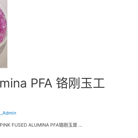
lumina PFA 铬刚玉工
_Admin
 PINK FUSED ALUMINA PFA铬刚玉是 …