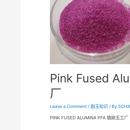
Pink Fused A
厂
Leave a Comment
/
刚玉知识
/ By
SCHX
PINK FUSED ALUMINA PFA 铬刚玉工厂