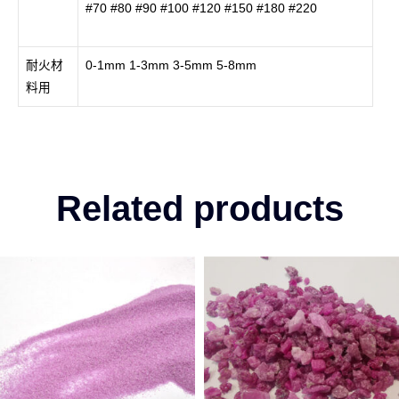
#70 #80 #90 #100 #120 #150 #180 #220
耐火材
0-1mm 1-3mm 3-5mm 5-8mm
料用
Related products