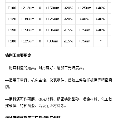
F100
+212um
0
+150um
≤20%
+125um
≥40%
+12
F120
+180um
0
+125um
≤20%
≥40%
≥40%
+10
F150
+150um
0
+106um
≤15%
+75um
≥40%
+7
F180
+125um
0
+90um
≤15%
+75um
*
+7
铬刚玉主要用途
—用其制造的磨具，耐用度好，磨加工光洁度高。
—适用于量具，机床主轴，仪表零件、螺纹工件及样板磨等精密磨
削。
—磨料还可作研磨、抛光材料、精密铸造型砂、喷涂材料、化工触
媒载体、特种陶瓷、高级耐火材料等。