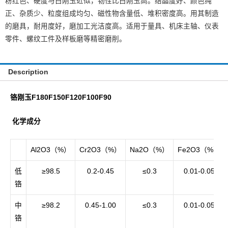
粉红色、硬度与白刚玉近似，韧性比白刚玉高。结晶度好、颜色纯
正、杂质少、粒度组成均匀、磁性物含量低、堆积密度高。用其制造
的磨具，耐用度好，磨加工光洁度高。适用于量具、机床主轴、仪表
零件、螺纹工件及样板磨等精密磨削。
Description
铬刚玉F180F150F120F100F90
化学成分
Al2O3（%）
Cr2O3（%）
Na2O（%）
Fe2O3（%）
低
≥98.5
0.2-0.45
≤0.3
0.01-0.05
铬
中
≥98.2
0.45-1.00
≤0.3
0.01-0.05
铬