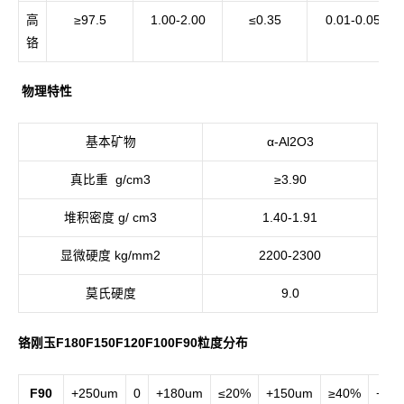
高
≥97.5
1.00-2.00
≤0.35
0.01-0.05
铬
物理特性
基本矿物
α-Al2O3
真比重 g/cm3
≥3.90
堆积密度 g/ cm3
1.40-1.91
显微硬度 kg/mm2
2200-2300
莫氏硬度
9.0
铬刚玉F180F150F120F100F90粒度分布
F90
+250um
0
+180um
≤20%
+150um
≥40%
+15